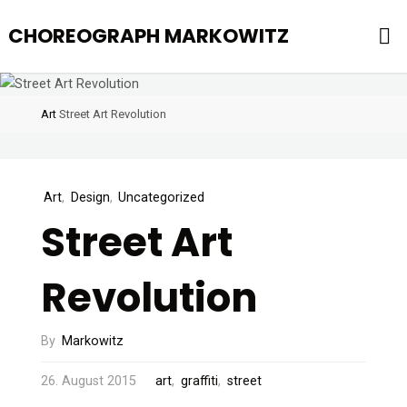
Skip
CHOREOGRAPH MARKOWITZ
to
content
Home
Art
Street Art Revolution
Art
,
Design
,
Uncategorized
Street Art
Revolution
By
Markowitz
26. August 2015
art
,
graffiti
,
street