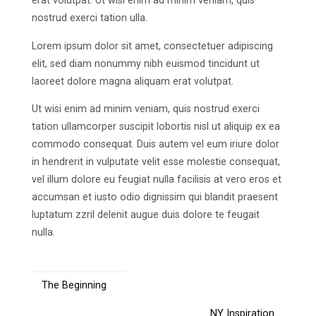
erat volutpat. Ut wisi enim ad minim veniam, quis
nostrud exerci tation ulla.
Lorem ipsum dolor sit amet, consectetuer adipiscing
elit, sed diam nonummy nibh euismod tincidunt ut
laoreet dolore magna aliquam erat volutpat.
Ut wisi enim ad minim veniam, quis nostrud exerci
tation ullamcorper suscipit lobortis nisl ut aliquip ex ea
commodo consequat. Duis autem vel eum iriure dolor
in hendrerit in vulputate velit esse molestie consequat,
vel illum dolore eu feugiat nulla facilisis at vero eros et
accumsan et iusto odio dignissim qui blandit praesent
luptatum zzril delenit augue duis dolore te feugait
nulla.
The Beginning
NY Inspiration