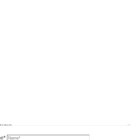
chreibe einen
ommentar
e E-Mail-Adresse wird nicht veröffentlicht.
Erforderliche Felder 
*
markiert
ment
me
*