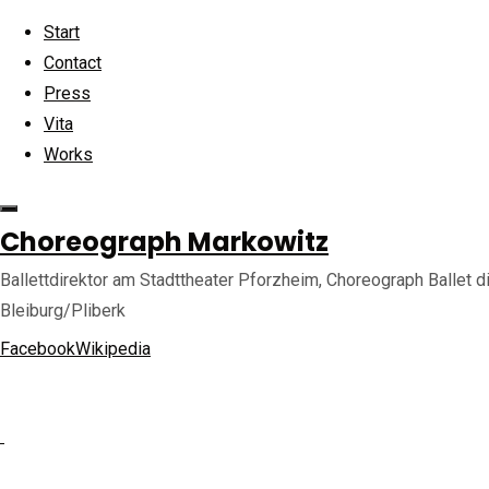
Skip to content
Start
Contact
Press
Vita
Works
Ho
Back to Top
©2025 choreograph-markowitz.de
Choreograph Markowitz
w
Ballettdirektor am Stadttheater Pforzheim, Choreograph Ballet di
Bleiburg/Pliberk
Facebook
Wikipedia
Full
Pre
Nex