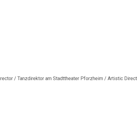
me
Eighty Workout
workout-5
orkout-5
rector / Tanzdirektor am Stadttheater Pforzheim / Artistic Direct
 size
768 × 1024
pixels
Eighty Workout
vious image
t image