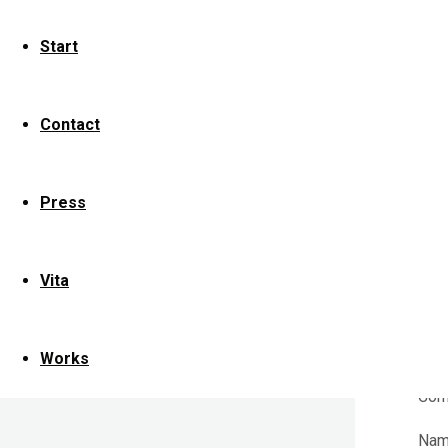
Start
S
K
Contact
Press
Dein
mit
Vita
Works
Com
Na