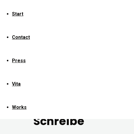
size
768
Start
×
512
pixels
Contact
Eighty
Workout
Press
Previous
image
Vita
Next
image
Works
Schreibe