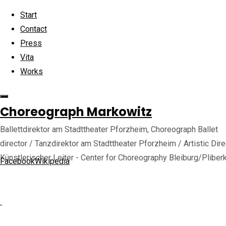
Skip to content
Start
Contact
Press
Vita
Works
Home
Back to Top
Eighty
©2025 choreograph-markowitz.de
Workout
Choreograph Markowitz
workout-
workout-
Ballettdirektor am Stadttheater Pforzheim, Choreograph Ballet
7
director / Tanzdirektor am Stadttheater Pforzheim / Artistic Dire
7
Künstlerischer Leiter - Center for Choreography Bleiburg/Pliber
Facebook
Wikipedia
Full