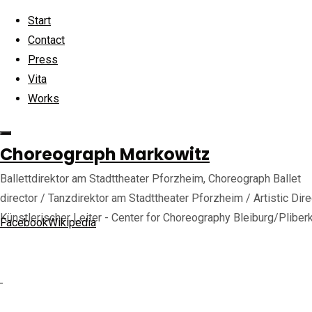
Skip to content
Start
Contact
Press
Vita
Works
Home
Back to Top
Harvest
©2025 choreograph-markowitz.de
Goods
Choreograph Markowitz
harvest-
Identity
Ballettdirektor am Stadttheater Pforzheim, Choreograph Ballet
harvest-
director / Tanzdirektor am Stadttheater Pforzheim / Artistic Dire
hero@2x
hero@2x
Künstlerischer Leiter - Center for Choreography Bleiburg/Pliber
Facebook
Wikipedia
Full