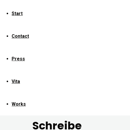
size
1664
Start
×
1024
pixels
Contact
Harvest
Goods
Press
Identity
Previous
Vita
image
Next
image
Works
Schreibe