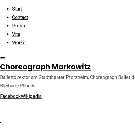
Start
Contact
Press
Skip
Vita
to
Ho
Men
Back
©2025 choreograph-markowitz.de
Works
content
to
Top
Choreograph Markowitz
Ballettdirektor am Stadttheater Pforzheim, Choreograph Ballet di
Bleiburg/Pliberk
Full
256
Facebook
Wikipedia
siz
Nex