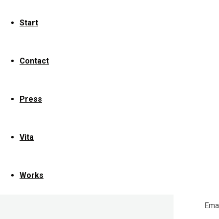
S
Start
K
Contact
Dein
mit
Press
Vita
Com
Works
Na
Ema