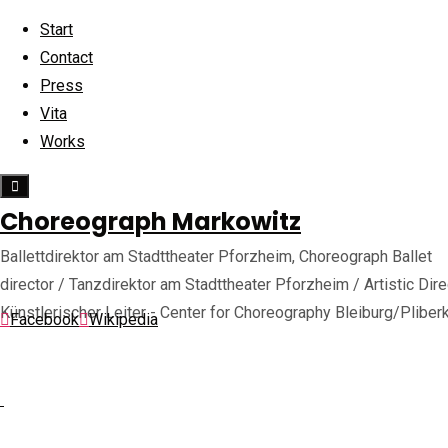
Start
Contact
Press
Skip
Vita
to
Back
©2025 choreograph-markowitz.de
Works
content
Home
to
Press
Guido
Top
Choreograph Markowitz
Guido
Ballettdirektor am Stadttheater Pforzheim, Choreograph Ballet
Markowitz,
Markowitz,
director / Tanzdirektor am Stadttheater Pforzheim / Artistic Dire
„Köpfe
Künstlerischer Leiter - Center for Choreography Bleiburg/Pliber
des
Facebook
Wikipedia
Jahres“
„Köpfe
Gewinner
der
Kategorie