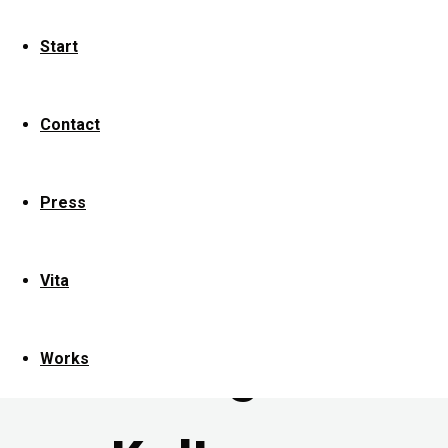
des
Kultur
Start
Jahres“
Contact
Gewinner
Press
der
Vita
Kategorie
Works