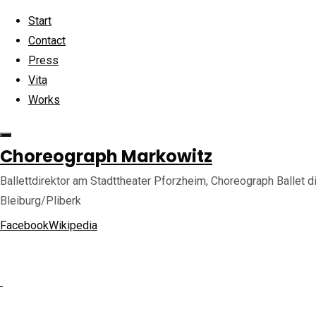
Skip to content
Start
Contact
Press
Vita
Works
Ho
Back to Top
©2025 choreograph-markowitz.de
Choreograph Markowitz
s
Ballettdirektor am Stadttheater Pforzheim, Choreograph Ballet di
Bleiburg/Pliberk
Facebook
Wikipedia
Full
Pre
Nex