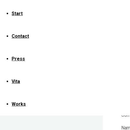
Start
S
K
Contact
Press
Dein
mit
Vita
Works
Com
Na