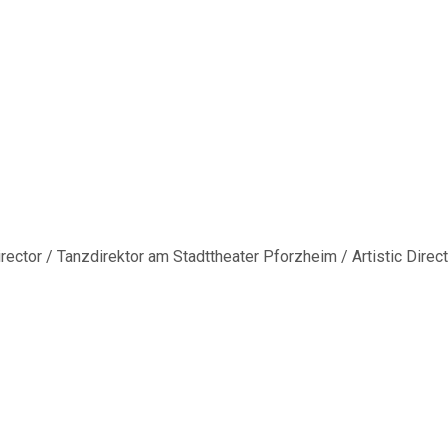
me
CHOREOGRAPH MARKOWITZ
slide-4-fs@2x
lide-4-fs@2x
rector / Tanzdirektor am Stadttheater Pforzheim / Artistic Direct
 size
2560 × 1664
pixels
CHOREOGRAPH MARKOWITZ
vious image
t image