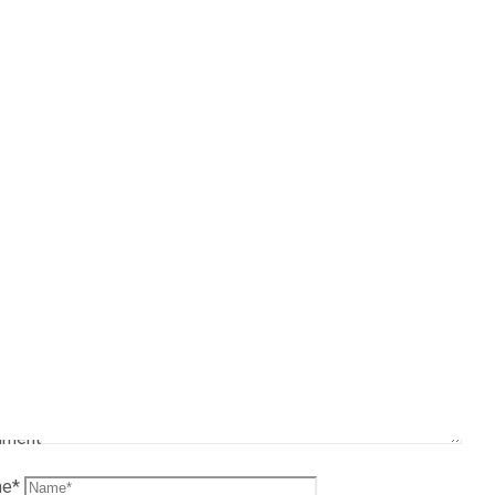
chreibe einen
ommentar
e E-Mail-Adresse wird nicht veröffentlicht.
Erforderliche Felder 
*
markiert
ment
me
*