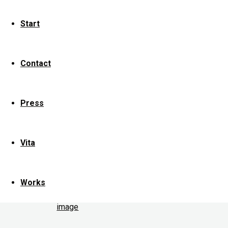
Start
Full
size
Contact
2560
×
1664
Press
pixels
CHOREOGRAPH
MARKOWITZ
Vita
Previous
image
Works
Next
image