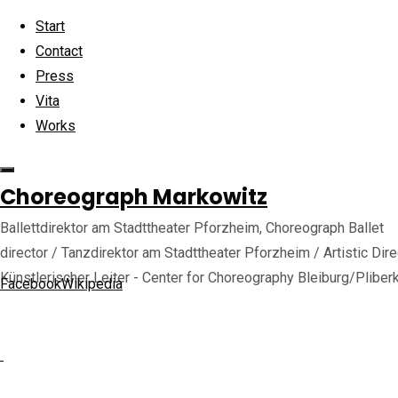
Skip to content
Start
Contact
Press
Vita
Works
Home
Back to Top
CHOREOGRAPH
©2025 choreograph-markowitz.de
MARKOWITZ
Choreograph Markowitz
slide-
slide-
Ballettdirektor am Stadttheater Pforzheim, Choreograph Ballet
6-
director / Tanzdirektor am Stadttheater Pforzheim / Artistic Dire
fs@2x
6-
Künstlerischer Leiter - Center for Choreography Bleiburg/Pliber
Facebook
Wikipedia
fs@2x