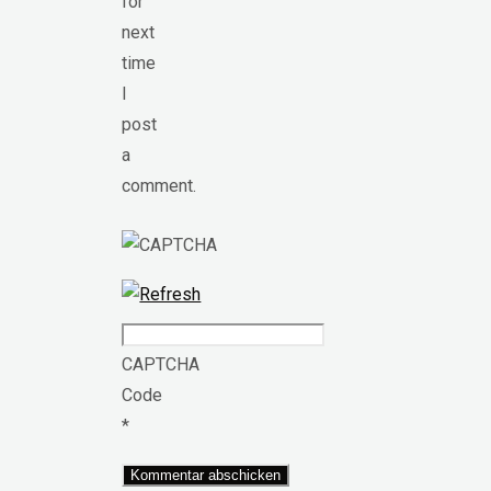
for
next
time
I
post
a
comment.
CAPTCHA
Code
*